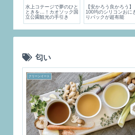
で自炊
水上コテージで夢のひと
【安かろう良かろう】
イド】
ときを…！カオソック国
100均のシリコンおに
立公園観光の手引き
りパックが超有能
匂い
クリーンイート