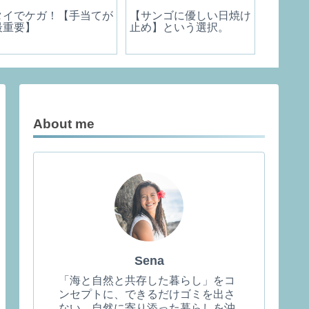
タイでケガ！【手当てが
【サンゴに優しい日焼け
パスポ
最重要】
止め】という選択。
で撮ろ
About me
Sena
「海と自然と共存した暮らし」をコ
ンセプトに、できるだけゴミを出さ
ない、自然に寄り添った暮らしを沖