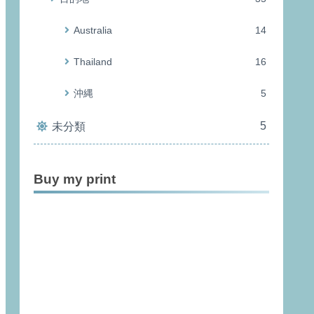
Australia
14
Thailand
16
沖縄
5
5
未分類
Buy my print