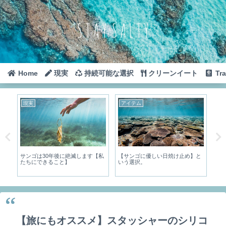
Home
現実
持続可能な選択
クリーンイート
Tra
現実
アイテム
Th
心
サンゴは30年後に絶滅します【私
【サンゴに優しい日焼け止め】と
タ
たちにできること】
いう選択。
【旅にもオススメ】スタッシャーのシリコ