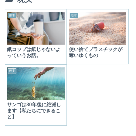
現実
現実
紙コップは紙じゃないよ
使い捨てプラスチックが
っていうお話。
奪いゆくもの
現実
サンゴは30年後に絶滅し
ます【私たちにできるこ
と】