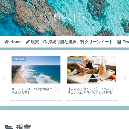
Home
現実
持続可能な選択
クリーンイート
Tra
Australia
プラ削減
Th
】
オーストラリアの海は危険？【心
【安かろう良かろう】100均のシ
水
構えが大事】
リコンおにぎりパックが超有能
を
手
現実