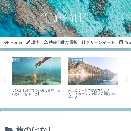
Home
現実
持続可能な選択
クリーンイート
Tra
現実
Thailand
ア
シ
サンゴは30年後に絶滅します【私
水上コテージで夢のひととき
パ
たちにできること】
を…！カオソック国立公園観光の
手引き
旅のはなし