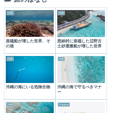
沖縄
沖縄
座礁船が壊した世界、そ
恩納村に座礁した辺野古
の後
土砂運搬船が壊した世界
沖縄
沖縄
沖縄の海にいる危険生物
沖縄の海で守るべきマナ
ー
沖縄
Thailand