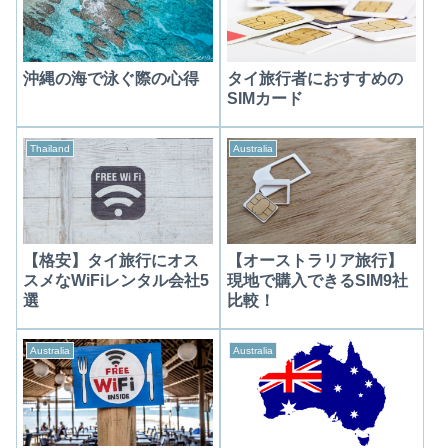
沖縄の海で泳ぐ際の心得
タイ旅行者におすすめの
SIMカード
Thailand
Australia
【格安】タイ旅行にオス
【オーストラリア旅行】
スメなWiFiレンタル会社5
現地で購入できるSIM9社
選
比較！
Australia
Australia