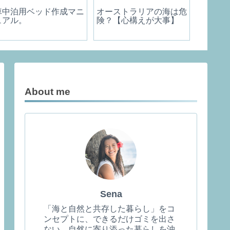
車中泊用ベッド作成マニ
オーストラリアの海は危
タイで
ュアル。
険？【心構えが大事】
最重要
About me
Sena
「海と自然と共存した暮らし」をコ
ンセプトに、できるだけゴミを出さ
ない、自然に寄り添った暮らしを沖