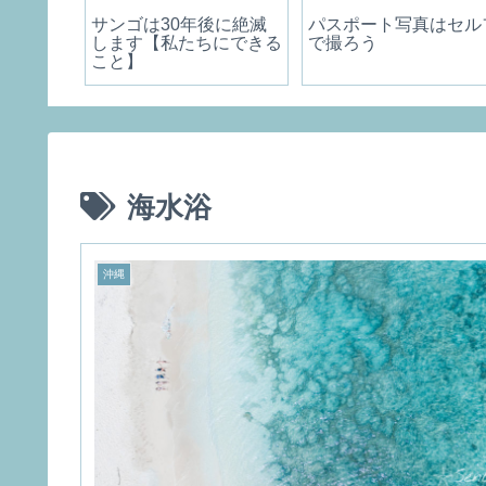
適に！イ
サンゴは30年後に絶滅
パスポート写真はセル
ススメ。
します【私たちにできる
で撮ろう
こと】
海水浴
沖縄