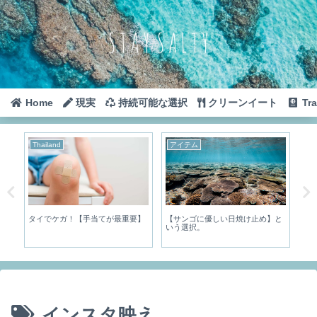
Home
現実
持続可能な選択
クリーンイート
Tra
Thailand
アイテム
Aus
【私
タイでケガ！【手当てが最重要】
【サンゴに優しい日焼け止め】と
オ
いう選択。
全
インスタ映え