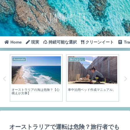
Home
現実
持続可能な選択
クリーンイート
Tra
Australia
旅のはなし
Th
ー
オーストラリアの海は危険？【心
車中泊用ベッド作成マニュアル。
タ
構えが大事】
オーストラリアで運転は危険？旅行者でも