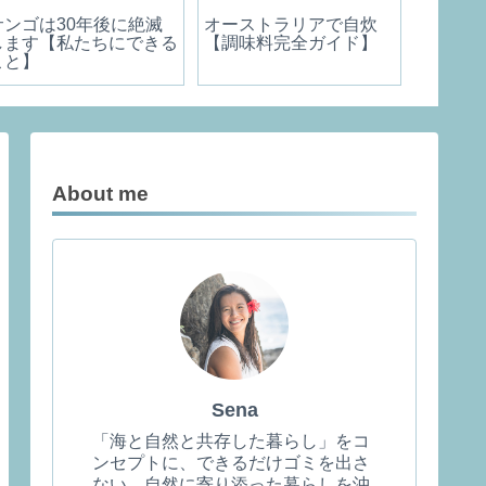
サンゴは30年後に絶滅
オーストラリアで自炊
車中泊
します【私たちにできる
【調味料完全ガイド】
ュアル
こと】
About me
Sena
「海と自然と共存した暮らし」をコ
ンセプトに、できるだけゴミを出さ
ない、自然に寄り添った暮らしを沖