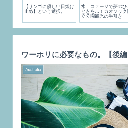
はセルフ
【サンゴに優しい日焼け
水上コテージで夢のひ
止め】という選択。
ときを…！カオソック
立公園観光の手引き
ワーホリに必要なもの。【後編
Australia