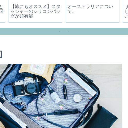
と
【旅にもオススメ】スタ
オーストラリアについ
国
ッシャーのシリコンバッ
て。
グが超有能
】